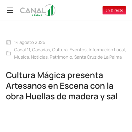
En Directo
14 agosto 2025
Canal 11
,
Canarias
,
Cultura
,
Eventos
,
Información Local
,
Musica
,
Noticias
,
Patrimonio
,
Santa Cruz de La Palma
Cultura Mágica presenta
Artesanos en Escena con la
obra Huellas de madera y sal