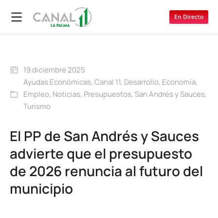
En Directo
19 diciembre 2025
Ayudas Económicas
,
Canal 11
,
Desarrollo
,
Economía
,
Empleo
,
Noticias
,
Presupuestos
,
San Andrés y Sauces
,
Turismo
El PP de San Andrés y Sauces
advierte que el presupuesto
de 2026 renuncia al futuro del
municipio