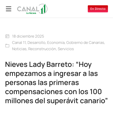
En Directo
18 diciembre 2025
Canal 11
,
Desarrollo
,
Economía
,
Gobierno de Canarias
,
Noticias
,
Reconstrucción
,
Servicios
Nieves Lady Barreto: “Hoy
empezamos a ingresar a las
personas las primeras
compensaciones con los 100
millones del superávit canario”