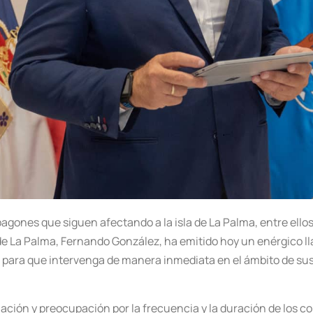
agones que siguen afectando a la isla de La Palma, entre ellos
 de La Palma, Fernando González, ha emitido hoy un enérgico l
s para que intervenga de manera inmediata en el ámbito de s
ión y preocupación por la frecuencia y la duración de los co