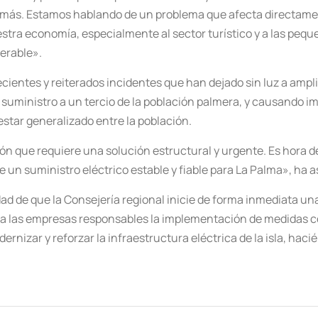
más. Estamos hablando de un problema que afecta directamente
tra economía, especialmente al sector turístico y a las peq
erable».
ientes y reiterados incidentes que han dejado sin luz a amplias
 suministro a un tercio de la población palmera, y causando 
estar generalizado entre la población.
 que requiere una solución estructural y urgente. Es hora de
 un suministro eléctrico estable y fiable para La Palma», ha 
ad de que la Consejería regional inicie de forma inmediata u
ja a las empresas responsables la implementación de medidas c
rnizar y reforzar la infraestructura eléctrica de la isla, haci