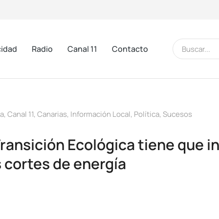
cidad
Radio
Canal 11
Contacto
ma
,
Canal 11
,
Canarias
,
Información Local
,
Política
,
Sucesos
ansición Ecológica tiene que in
 cortes de energía