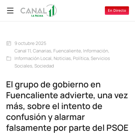
En Directo
9 octubre 2025
Canal 11
,
Canarias
,
Fuencaliente
,
Información
,
Información Local
,
Noticias
,
Política
,
Servicios
Sociales
,
Sociedad
El grupo de gobierno en
Fuencaliente advierte, una vez
más, sobre el intento de
confusión y alarmar
falsamente por parte del PSOE