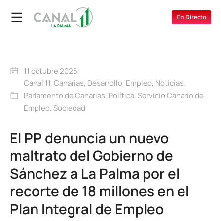
En Directo
11 octubre 2025
Canal 11
,
Canarias
,
Desarrollo
,
Empleo
,
Noticias
,
Parlamento de Canarias
,
Política
,
Servicio Canario de
Empleo
,
Sociedad
El PP denuncia un nuevo
maltrato del Gobierno de
Sánchez a La Palma por el
recorte de 18 millones en el
Plan Integral de Empleo