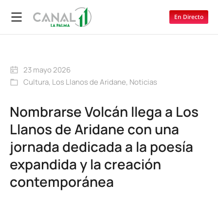
En Directo
23 mayo 2026
Cultura
,
Los Llanos de Aridane
,
Noticias
Nombrarse Volcán llega a Los
Llanos de Aridane con una
jornada dedicada a la poesía
expandida y la creación
contemporánea