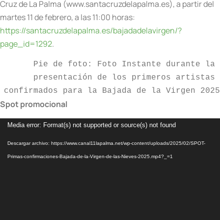
Cruz de La Palma (www.santacruzdelapalma.es), a partir del
martes 11 de febrero, a las 11:00 horas:
https://santacruzdelapalma.es/bajadadelavirgen/?
page_id=1292
.
Pie de foto: Foto Instante durante la 
presentación de los primeros artistas 
confirmados para la Bajada de la Virgen 2025
Spot promocional
Reproductor
Media error: Format(s) not supported or source(s) not found
de
Descargar archivo: https://www.canal11lapalma.net/wp-content/uploads/2025/02/SPOT-
vídeo
Primas-confirmaciones-Bajada-de-la-Virgen-de-las-Nieves-2025.mp4?_=1