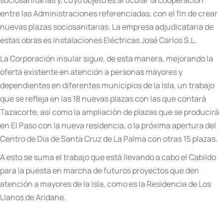
entre las Administraciones referenciadas, con el fin de crear
nuevas plazas sociosanitarias. La empresa adjudicataria de
estas obras es Instalaciones El
é
ctricas Jos
é
Carlos S.L.
La Corporación insular sigue, de esta manera, mejorando la
oferta existente en atención a personas mayores y
dependientes en diferentes municipios de la Isla, un trabajo
que se refleja en las
18 nuevas plazas con las que contar
á
Tazacorte
, as
í
como la ampliación de plazas que se producir
á
en El Paso con la nueva residencia, o la pró
xima apertura del
Centro de D
í
a de Santa Cruz de La Palma con otras 15 plazas.
A esto se suma el trabajo que est
á
llevando a cabo el Cabildo
para la puesta en marcha de futuros proyectos que den
atención a mayores de la Isla, como es la Residencia de Los
Llanos de Aridane.