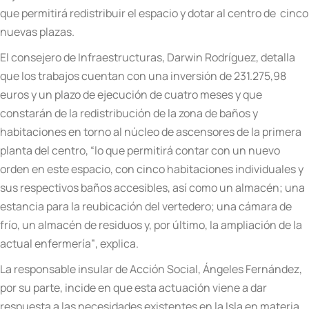
que permitir
á
redistribuir el espacio y dotar al centro de cinco
nuevas plazas.
El consejero de Infraestructuras, Darwin Rodr
í
guez, detalla
que los trabajos cuentan con una inversión de 231.275,98
euros y un plazo de ejecución de cuatro meses y que
constar
á
n de la redistribuci
ón de la zona de baños y
habitaciones en torno al n
ú
cleo de ascensores de la primera
planta del centro,
“
lo que permitir
á
contar con un nuevo
orden en este espacio, con cinco habitaciones individuales y
sus respectivos baños accesibles, as
í
como un almac
é
n; una
estancia para la reubicación del vertedero; una c
á
mara de
fr
í
o, un almac
é
n de residuos y, por
ú
ltimo, la ampliación de la
actual enfermer
ía”
, explica.
La responsable insular de Acció
n Social,
Á
ngeles Fern
á
ndez,
por su parte, incide en que esta actuación viene a dar
respuesta a las necesidades existentes en la Isla en materia