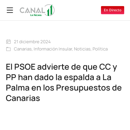
En Directo
21 diciembre 2024
Canarias
,
Información Insular
,
Noticias
,
Política
El PSOE advierte de que CC y
PP han dado la espalda a La
Palma en los Presupuestos de
Canarias