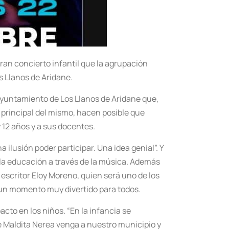
gran concierto infantil que la agrupación
s Llanos de Aridane.
l Ayuntamiento de Los Llanos de Aridane que,
 principal del mismo, hacen posible que
 12 años y a sus docentes.
ilusión poder participar. Una idea genial”. Y
 la educación a través de la música. Además
 escritor Eloy Moreno, quien será uno de los
r un momento muy divertido para todos.
acto en los niños. “En la infancia se
e Maldita Nerea venga a nuestro municipio y