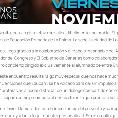
onita, con un pistoletazo de salida difícilmente mejorable. El 
as de Educación Primaria de La Palma. La sede, la ciudad de Lo
rea, llega gracias a la colaboración y el trabajo incansable de
zador del Congreso y El Gobierno de Canarias como colaborador
ro concierto dirigido exclusivamente al alumnado de entre 6 y
 este encuentro resulta “algo muy especial que nos hace mucha 
 “Canciones que Educan”, se ha volcado para dar un impulso a
“profes” van a poder disfrutar de un diálogo compartido con el
participará como preámbulo al concierto en lo que promete se
ane Javier Llamas, destaca la importancia del proyecto y su imp
s que ayudan a forjar nuestra personalidad. Es un orgullo qu