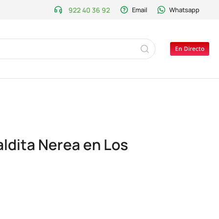
922 40 36 92
Email
Whatsapp
En Directo
aldita Nerea en Los