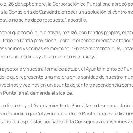
do el 26 de septiembre, la Corporación de Puntallana aprobó 
 a la Consejería de Sanidad a ofrecer una solución al centro m
avía no se ha dado respuesta”, apostilló.
o el que tomó la iniciativa y realizó, con fondos propios, el a
torio de forma provisional, porque el centro médico anterior
los vecinos y vecinas se merecen. “En ese momento, el Ayunta
er de dos médicos y dos enfermeros”, subrayó.
ayectoria y nuestra forma de actuar, el Ayuntamiento de Pun
odo lo que represente una mejora en la sanidad de nuestro mun
 vecinos y vecinas en un asunto de tanta trascendencia como 
n Puntallana”, demanda el alcalde.
e, a día de hoy, el Ayuntamiento de Puntallana desconoce la in
 más, indica que “el ayuntamiento de Puntallana está dispues
serie de respuestas por parte de la Consejería a cuestiones an