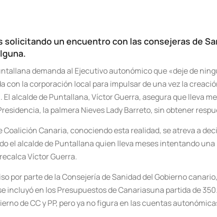
s solicitando un encuentro con las consejeras de Sa
lguna.
ntallana demanda al Ejecutivo autonómico que «deje de ningu
 con la corporación local para impulsar de una vez la creación
 El alcalde de Puntallana, Víctor Guerra, asegura que lleva m
residencia, la palmera Nieves Lady Barreto, sin obtener resp
 Coalición Canaria, conociendo esta realidad, se atreva a de
 sido el alcalde de Puntallana quien lleva meses intentando un
 recalca Víctor Guerra.
 por parte de la Consejería de Sanidad del Gobierno canario,
 se incluyó en los Presupuestos de Canariasuna partida de 35
erno de CC y PP, pero ya no figura en las cuentas autonómicas