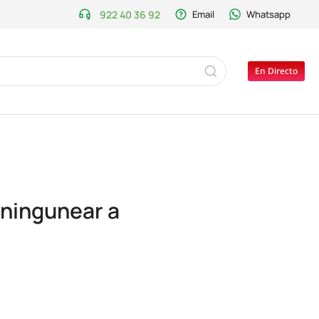
922 40 36 92
Email
Whatsapp
En Directo
 ningunear a