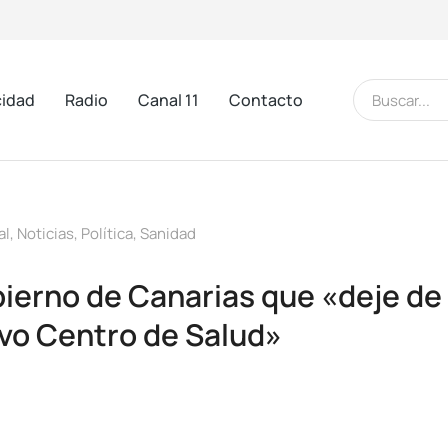
cidad
Radio
Canal 11
Contacto
al
,
Noticias
,
Política
,
Sanidad
obierno de Canarias que «deje de
evo Centro de Salud»