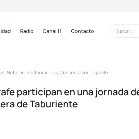
cidad
Radio
Canal 11
Contacto
as
,
Noticias
,
Restauración y Conservación
,
Tijarafe
afe participan en una jornada d
era de Taburiente