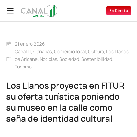
En Directo
21 enero 2026
Canal 11
,
Canarias
,
Comercio local
,
Cultura
,
Los Llanos
de Aridane
,
Noticias
,
Sociedad
,
Sostenibilidad
,
Turismo
Los Llanos proyecta en FITUR
su oferta turística poniendo
su museo en la calle como
seña de identidad cultural