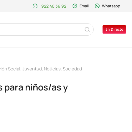
922 40 36 92
Email
Whatsapp
En Directo
ión Social
,
Juventud
,
Noticias
,
Sociedad
s para niños/as y