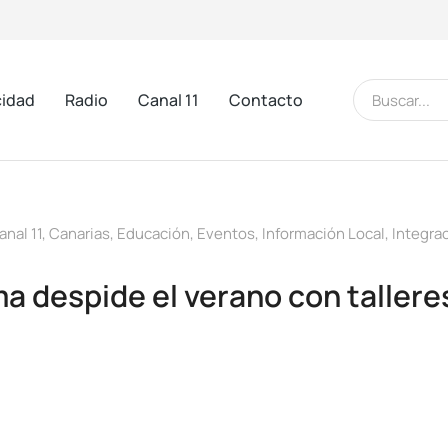
cidad
Radio
Canal 11
Contacto
anal 11
,
Canarias
,
Educación
,
Eventos
,
Información Local
,
Integrac
a despide el verano con tallere