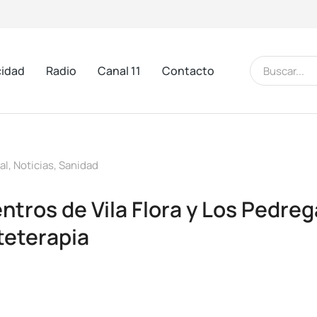
cidad
Radio
Canal 11
Contacto
al
,
Noticias
,
Sanidad
ntros de Vila Flora y Los Pedreg
rteterapia