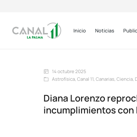
Inicio
Noticias
Publi
14 octubre 2025
Astrofísica
,
Canal 11
,
Canarias
,
Ciencia
,
Diana Lorenzo reproc
incumplimientos con l