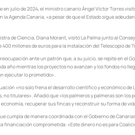
en julio de 2024, el ministro canario Ángel Víctor Torres visi
en la Agenda Canaria, «a pesar de que el Estado sigue adeudand
stra de Ciencia, Diana Morant, visitó La Palma junto al Consejo
 400 millones de euros para la instalación del Telescopio de T
reocupación ante un patrón que, a su juicio, se repite en el
da año mientras los proyectos no avanzan y los fondos no lleg
án ejecutar lo prometido».
tuación «no solo frena el desarrollo científico y económico de 
, no titulares». Añadió que «los palmeros y palmeras son los 
 economía, recuperar sus fincas y reconstruir su forma de vid
que cumpla de manera coordinada con el Gobierno de Canarias y
y la financiación comprometida. «Este dinero no es para Coalició