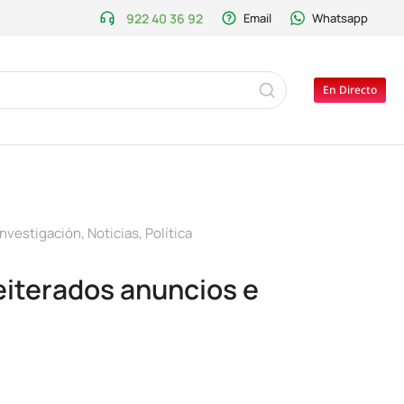
922 40 36 92
Email
Whatsapp
En Directo
Investigación
,
Noticias
,
Política
eiterados anuncios e