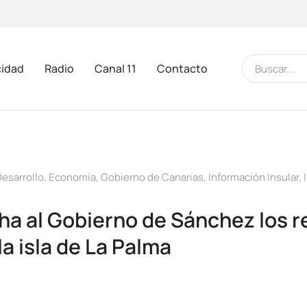
cidad
Radio
Canal 11
Contacto
Desarrollo
,
Economía
,
Gobierno de Canarias
,
Información Insular
,
ha al Gobierno de Sánchez los r
a isla de La Palma