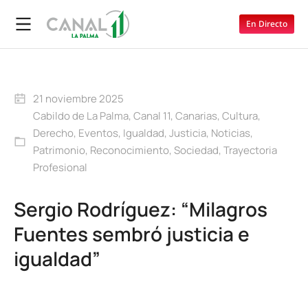
En Directo
21 noviembre 2025
Cabildo de La Palma
,
Canal 11
,
Canarias
,
Cultura
,
Derecho
,
Eventos
,
Igualdad
,
Justicia
,
Noticias
,
Patrimonio
,
Reconocimiento
,
Sociedad
,
Trayectoria
Profesional
Sergio Rodríguez: “Milagros
Fuentes sembró justicia e
igualdad”