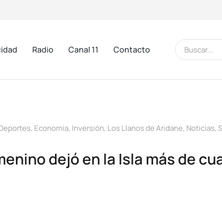
cidad
Radio
Canal 11
Contacto
Deportes
,
Economía
,
Inversión
,
Los Llanos de Aridane
,
Noticias
,
S
enino dejó en la Isla más de cu