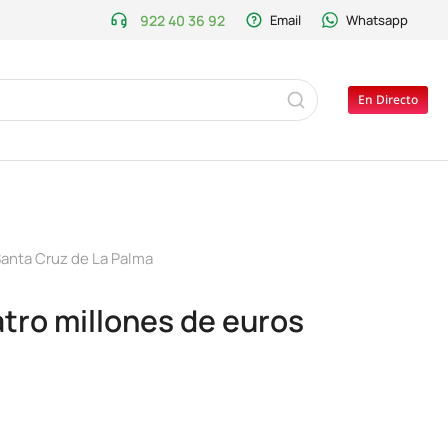
922 40 36 92
Email
Whatsapp
En Directo
anta Cruz de La Palma
atro millones de euros