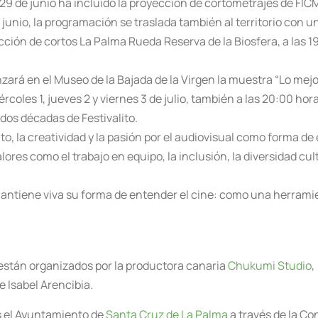
9 de junio ha incluído la proyección de cortometrajes de FICME
unio, la programación se traslada también al territorio con una
ección de cortos La Palma Rueda Reserva de la Biosfera, a las 1
ará en el Museo de la Bajada de la Virgen la muestra “Lo mejo
oles 1, jueves 2 y viernes 3 de julio, también a las 20:00 horas,
dos décadas de Festivalito.
nto, la creatividad y la pasión por el audiovisual como forma 
res como el trabajo en equipo, la inclusión, la diversidad cult
 mantiene viva su forma de entender el cine: como una herrami
 están organizados por la productora canaria
Chukumi Studio
,
 Isabel Arencibia.
s el Ayuntamiento de
Santa Cruz de La Palma
a través de la Co