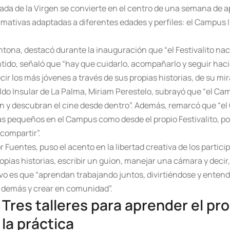
Bajada de la Virgen se convierte en el centro de una semana de a
formativas adaptadas a diferentes edades y perfiles: el Campus 
Antona, destacó durante la inauguración que “el Festivalito na
ntido, señaló que “hay que cuidarlo, acompañarlo y seguir ha
ir los más jóvenes a través de sus propias historias, de su mi
bildo Insular de La Palma, Miriam Perestelo, subrayó que “el C
n y descubran el cine desde dentro”. Además, remarcó que “el
 más pequeños en el Campus como desde el propio Festivalito, p
compartir”.
or Fuentes, puso el acento en la libertad creativa de los partic
as historias, escribir un guion, manejar una cámara y decir, 
tivo es que “aprendan trabajando juntos, divirtiéndose y ente
 demás y crear en comunidad”.
Tres talleres para aprender el pr
la práctica