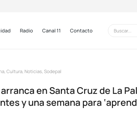
cidad
Radio
Canal 11
Contacto
ma
,
Cultura
,
Noticias
,
Sodepal
o arranca en Santa Cruz de La P
antes y una semana para ‘aprend