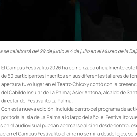
se celebrará del 29 de junio al 4 de julio en el Museo de la Ba
El Campus Festivalito 2026 ha comenzado oficialmente este 
de 50 participantes inscritos en sus diferentes talleres de f
apertura tuvo lugar en el Teatro Chico y contó con la presenc
del Cabildo Insular de La Palma; Asier Antona, alcalde de San
director del Festivalito La Palma.
Con esta nueva edición, incluída dentro del programa de acti
por toda la isla de La Palma a lo largo del año, el Festivalito v
s en el audiovisual puedan acercarse al cine desde dentro: es
e en el Campus Festivalito el cine no se mira desde lejos; se 