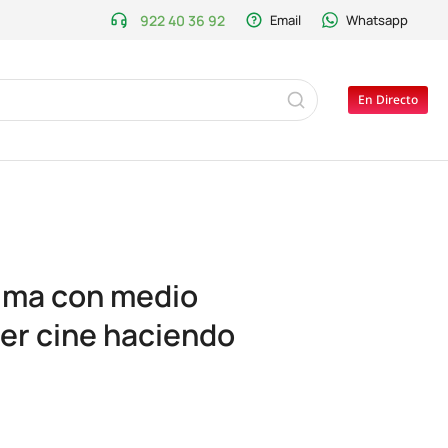
922 40 36 92
Email
Whatsapp
En Directo
alma con medio
er cine haciendo