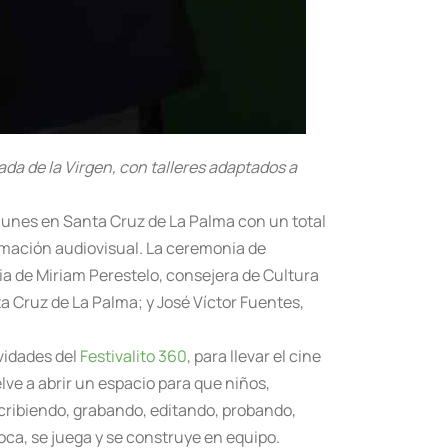
jada de la Virgen, con talleres adaptados a
lunes en Santa Cruz de La Palma con un total
ormación audiovisual. La ceremonia de
ia de Miriam Perestelo, consejera de Cultura
ta Cruz de La Palma; y José Víctor Fuentes,
vidades del
Festivalito 360
, para llevar el cine
uelve a abrir un espacio para que niños,
cribiendo, grabando, editando, probando,
toca, se juega y se construye en equipo.