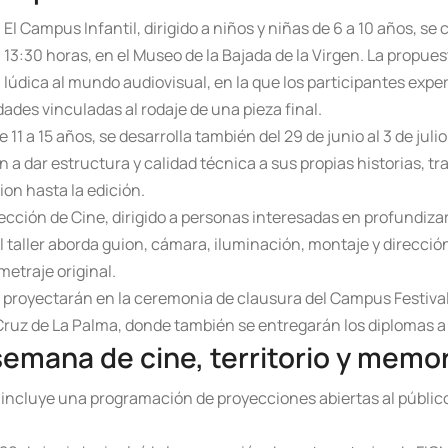
El Campus Infantil, dirigido a niños y niñas de 6 a 10 años, se c
13:30 horas, en el Museo de la Bajada de la Virgen. La propue
lúdica al mundo audiovisual, en la que los participantes expe
ades vinculadas al rodaje de una pieza final.
11 a 15 años, se desarrolla también del 29 de junio al 3 de julio
a dar estructura y calidad técnica a sus propias historias, tr
ion hasta la edición.
irección de Cine, dirigido a personas interesadas en profundizar
. El taller aborda guion, cámara, iluminación, montaje y direcci
metraje original.
proyectarán en la ceremonia de clausura del Campus Festivalit
 Cruz de La Palma, donde también se entregarán los diplomas a 
emana de cine, territorio y memori
o incluye una programación de proyecciones abiertas al públic