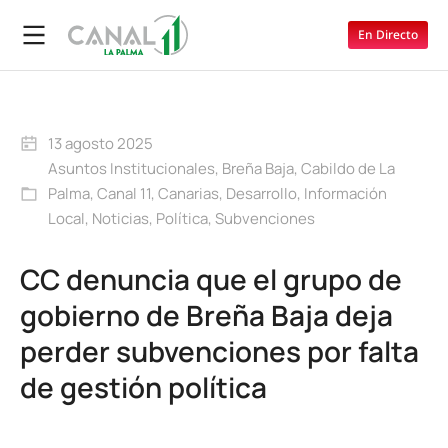
En Directo
13 agosto 2025
Asuntos Institucionales
,
Breña Baja
,
Cabildo de La
Palma
,
Canal 11
,
Canarias
,
Desarrollo
,
Información
Local
,
Noticias
,
Política
,
Subvenciones
CC denuncia que el grupo de
gobierno de Breña Baja deja
perder subvenciones por falta
de gestión política