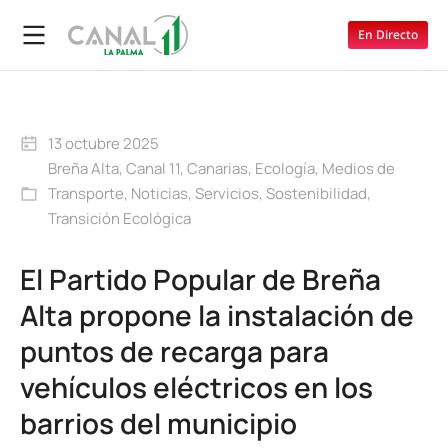
En Directo
13 octubre 2025
Breña Alta
,
Canal 11
,
Canarias
,
Ecología
,
Medios de
Transporte
,
Noticias
,
Servicios
,
Sostenibilidad
,
Transición Ecológica
El Partido Popular de Breña
Alta propone la instalación de
puntos de recarga para
vehículos eléctricos en los
barrios del municipio