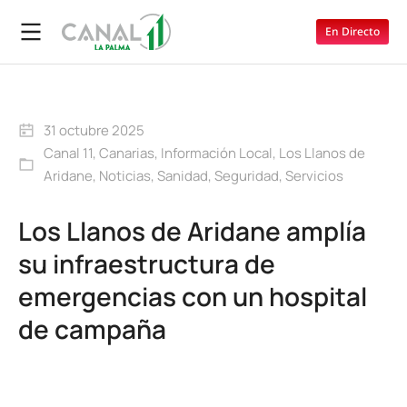
En Directo
31 octubre 2025
Canal 11
,
Canarias
,
Información Local
,
Los Llanos de
Aridane
,
Noticias
,
Sanidad
,
Seguridad
,
Servicios
Los Llanos de Aridane amplía
su infraestructura de
emergencias con un hospital
de campaña