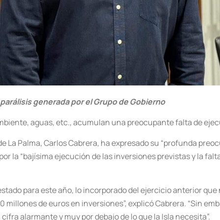
parálisis generada por el Grupo de Gobierno
mbiente, aguas, etc., acumulan una preocupante falta de ejec
 de La Palma, Carlos Cabrera, ha expresado su “profunda preoc
r la “bajísima ejecución de las inversiones previstas y la falt
tado para este año, lo incorporado del ejercicio anterior que
50 millones de euros en inversiones”, explicó Cabrera. “Sin em
cifra alarmante y muy por debajo de lo que la Isla necesita”.