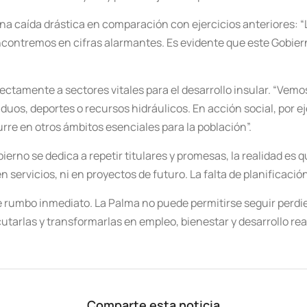
na caída drástica en comparación con ejercicios anteriores: “L
contremos en cifras alarmantes. Es evidente que este Gobie
irectamente a sectores vitales para el desarrollo insular. “Ve
duos, deportes o recursos hidráulicos. En acción social, por 
urre en otros ámbitos esenciales para la población”.
rno se dedica a repetir titulares y promesas, la realidad es q
n servicios, ni en proyectos de futuro. La falta de planificaci
 rumbo inmediato. La Palma no puede permitirse seguir perdie
cutarlas y transformarlas en empleo, bienestar y desarrollo real
Comparte esta noticia