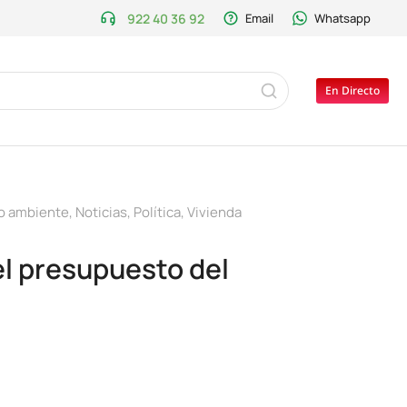
922 40 36 92
Email
Whatsapp
En Directo
o ambiente
,
Noticias
,
Política
,
Vivienda
el presupuesto del