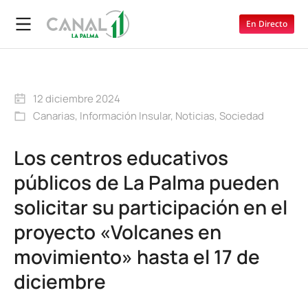
En Directo
12 diciembre 2024
Canarias
,
Información Insular
,
Noticias
,
Sociedad
Los centros educativos
públicos de La Palma pueden
solicitar su participación en el
proyecto «Volcanes en
movimiento» hasta el 17 de
diciembre