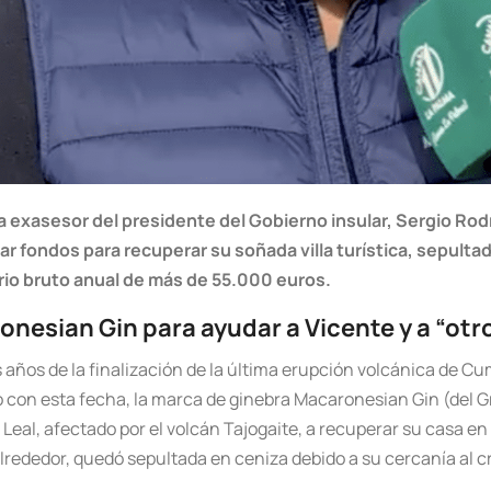
ra exasesor del presidente del Gobierno insular, Sergio Rod
udar fondos para recuperar su soñada villa turística, sepult
rio bruto anual de más de 55.000 euros.
ronesian Gin para ayudar a Vicente y a “otr
 años de la finalización de la última erupción volcánica de Cu
do con esta fecha, la marca de ginebra Macaronesian Gin (del 
 Leal, afectado por el volcán Tajogaite, a recuperar su casa en 
lrededor, quedó sepultada en ceniza debido a su cercanía al cr