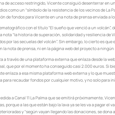
ona de acceso restringido, Vicente consiguió desenterrar en un
medios como un “símbolo de la resistencia de los vecinos de La Pa
ón de fondos para Vicente en una nota de prensa enviada a l
atográfico con el título “El sueño que venció a un volcán”, 
nota “la historia de superación, solidaridad y resiliencia de V
os por las secuelas del volcán”. Sin embargo, lo cierto es que e
en la nota de prensa, ni en la página web del proyecto a ningún
iza a través de una plataforma externa que enlaza desde la w
Leal, que por el momento ha conseguido casi 2.000 euros. Si bi
ste enlaza a esa misma plataforma web externa y lo que muestr
 para recaudar fondos por cualquier motivo, y no solo para ini
ncedida a Canal 11 La Palma que se emitirá próximamente, Vice
, porque a las que están bajo la lava ya se les va a pagar el va
eterioradas y “según vayan llegando las donaciones, se dona a 