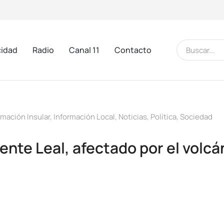
cidad
Radio
Canal 11
Contacto
rmación Insular
,
Información Local
,
Noticias
,
Política
,
Sociedad
cente Leal, afectado por el volc