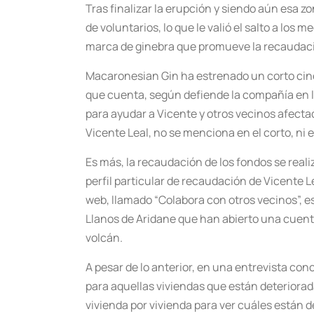
Tras finalizar la erupción y siendo aún esa z
de voluntarios, lo que le valió el salto a los 
marca de ginebra que promueve la recaudaci
Macaronesian Gin ha estrenado un corto cinem
que cuenta, según defiende la compañía en la 
para ayudar a Vicente y otros vecinos afectad
Vicente Leal, no se menciona en el corto, ni 
Es más, la recaudación de los fondos se real
perfil particular de recaudación de Vicente 
web, llamado “Colabora con otros vecinos”, e
Llanos de Aridane que han abierto una cuenta
volcán.
A pesar de lo anterior, en una entrevista co
para aquellas viviendas que están deterioradas
vivienda por vivienda para ver cuáles están d