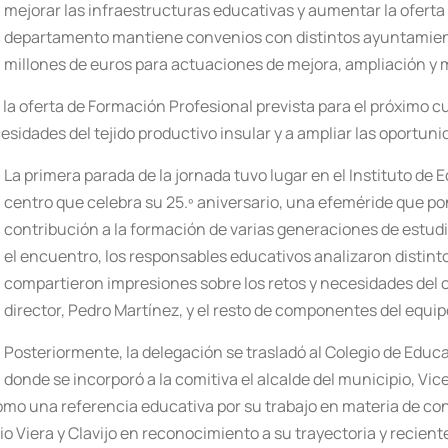
mejorar las infraestructuras educativas y aumentar la oferta f
departamento mantiene convenios con distintos ayuntamient
millones de euros para actuaciones de mejora, ampliación y
e la oferta de Formación Profesional prevista para el próxim
sidades del tejido productivo insular y a ampliar las oportuni
La primera parada de la jornada tuvo lugar en el Instituto de
centro que celebra su 25.º aniversario, una efeméride que pon
contribución a la formación de varias generaciones de estud
el encuentro, los responsables educativos analizaron distinto
compartieron impresiones sobre los retos y necesidades del c
director, Pedro Martínez, y el resto de componentes del equipo
Posteriormente, la delegación se trasladó al Colegio de Educa
donde se incorporó a la comitiva el alcalde del municipio, Vice
omo una referencia educativa por su trabajo en materia de con
io Viera y Clavijo en reconocimiento a su trayectoria y reci