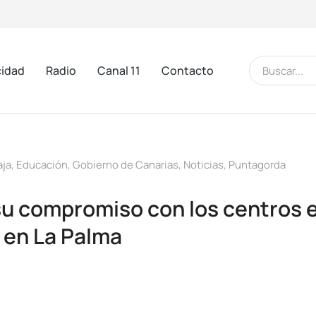
cidad
Radio
Canal 11
Contacto
aja
,
Educación
,
Gobierno de Canarias
,
Noticias
,
Puntagorda
 su compromiso con los centros 
 en La Palma