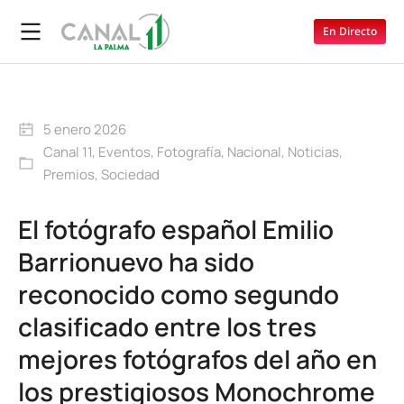
En Directo
5 enero 2026
Canal 11
,
Eventos
,
Fotografía
,
Nacional
,
Noticias
,
Premios
,
Sociedad
El fotógrafo español Emilio
Barrionuevo ha sido
reconocido como segundo
clasificado entre los tres
mejores fotógrafos del año en
los prestigiosos Monochrome