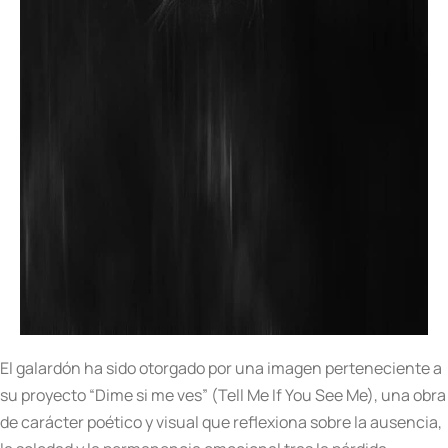
El galardón ha sido otorgado por una imagen perteneciente a
su proyecto “Dime si me ves” (Tell Me If You See Me), una obra
de carácter poético y visual que reflexiona sobre la ausencia,