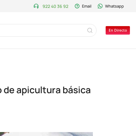
922 40 36 92
Email
Whatsapp
En Directo
o de apicultura básica