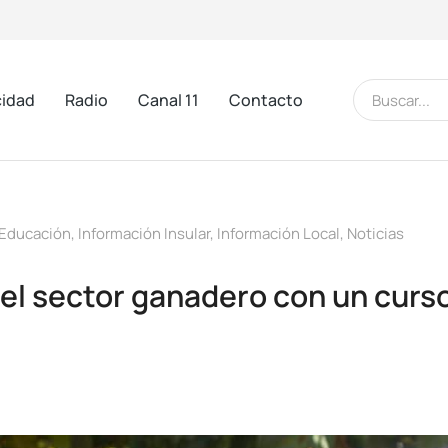
cidad
Radio
Canal 11
Contacto
Educación
,
Información Insular
,
Información Local
,
Noticias
 el sector ganadero con un curs