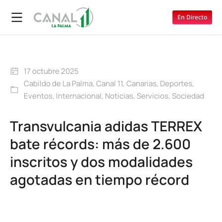
En Directo
17 octubre 2025
Cabildo de La Palma
,
Canal 11
,
Canarias
,
Deportes
,
Eventos
,
Internacional
,
Noticias
,
Servicios
,
Sociedad
Transvulcania adidas TERREX
bate récords: más de 2.600
inscritos y dos modalidades
agotadas en tiempo récord