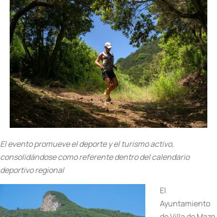
El evento promueve el deporte y el turismo activo,
consolidándose como referente dentro del calendario
deportivo regional
El
Ayuntamiento
de Villa de Mazo