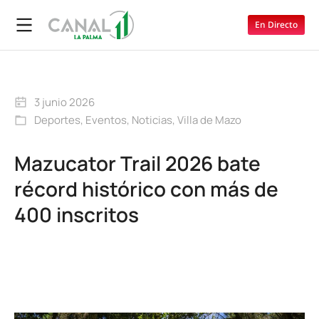
En Directo
3 junio 2026
Deportes
,
Eventos
,
Noticias
,
Villa de Mazo
Mazucator Trail 2026 bate
récord histórico con más de
400 inscritos