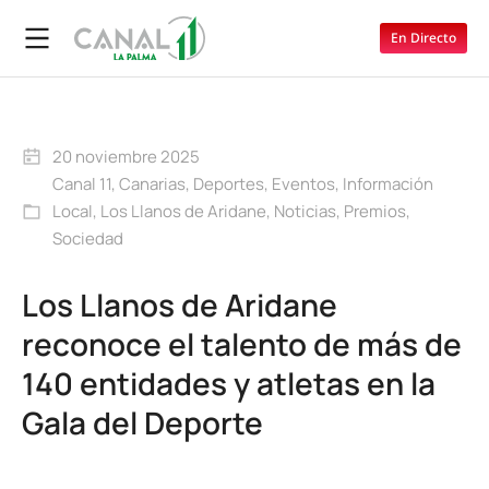
En Directo
20 noviembre 2025
Canal 11
,
Canarias
,
Deportes
,
Eventos
,
Información
Local
,
Los Llanos de Aridane
,
Noticias
,
Premios
,
Sociedad
Los Llanos de Aridane
reconoce el talento de más de
140 entidades y atletas en la
Gala del Deporte