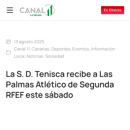
En Directo
13 agosto 2025
Canal 11
,
Canarias
,
Deportes
,
Eventos
,
Información
Local
,
Noticias
,
Sociedad
La S. D. Tenisca recibe a Las
Palmas Atlético de Segunda
RFEF este sábado