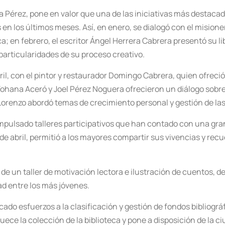
 Pérez, pone en valor que una de las iniciativas más destacada
n los últimos meses. Así, en enero, se dialogó con el misione
 en febrero, el escritor Ángel Herrera Cabrera presentó su lib
particularidades de su proceso creativo.
bril, con el pintor y restaurador Domingo Cabrera, quien ofrec
 Yohana Aceró y Joel Pérez Noguera ofrecieron un diálogo sobre 
 Lorenzo abordó temas de crecimiento personal y gestión de l
impulsado talleres participativos que han contado con una gran
de abril, permitió a los mayores compartir sus vivencias y rec
de un taller de motivación lectora e ilustración de cuentos, d
dad entre los más jóvenes.
icado esfuerzos a la clasificación y gestión de fondos bibliogr
ece la colección de la biblioteca y pone a disposición de la 