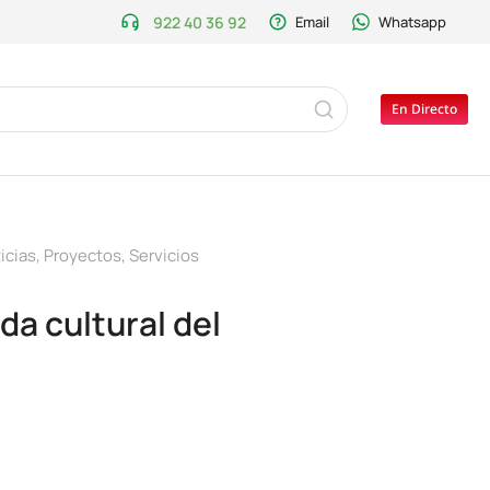
922 40 36 92
Email
Whatsapp
En Directo
icias
,
Proyectos
,
Servicios
da cultural del