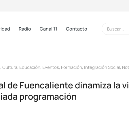
cidad
Radio
Canal 11
Contacto
s
,
Cultura
,
Educación
,
Eventos
,
Formación
,
Integración Social
,
Not
l de Fuencaliente dinamiza la vi
riada programación