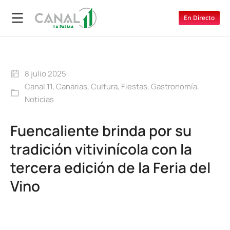
En Directo
8 julio 2025
Canal 11
,
Canarias
,
Cultura
,
Fiestas
,
Gastronomía
,
Noticias
Fuencaliente brinda por su
tradición vitivinícola con la
tercera edición de la Feria del
Vino