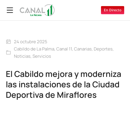
En Directo
24 octubre 2025
Cabildo de La Palma
,
Canal 11
,
Canarias
,
Deportes
,
Noticias
,
Servicios
El Cabildo mejora y moderniza
las instalaciones de la Ciudad
Deportiva de Miraflores