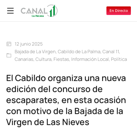
En Directo
12 junio 2025
Bajada de La Virgen
,
Cabildo de La Palma
,
Canal 11
,
Canarias
,
Cultura
,
Fiestas
,
Información Local
,
Política
El Cabildo organiza una nueva
edición del concurso de
escaparates, en esta ocasión
con motivo de la Bajada de la
Virgen de Las Nieves