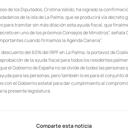
so de los Diputados, Cristina Valido, ha logrado la confirmac
udadanos de la isla de La Palma, que se producirá vía decreto 
o para tramitar sin más dilación esta ayuda fiscal, que finalm
ecreto en uno de los próximos Consejos de Ministros”, señala Cr
 importantes cuando firmamos la Agenda Canaria”.
 descuento del 60% del IRPF en La Palma, la portavoz de Coalic
a aprobación de la ayuda fiscal para todos los residentes palm
a que el Gobierno de España no se olvide de todas las personas 
yuda para las personas, pero también lo es para el conjunto de 
es con el Gobierno estatal para dar cumplimiento al compromi
 la presente legislatura.
Comparte esta noticia